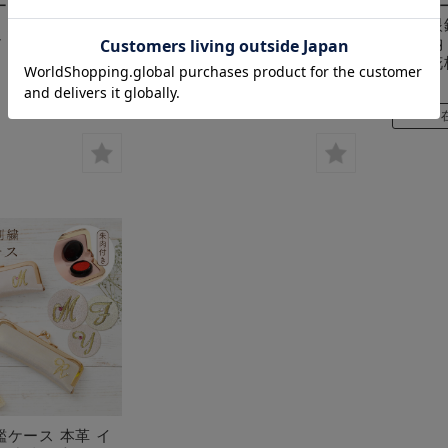
ーション 贈り物
こ デコレーション 贈り物
眼鏡ケ
 縁起 猫グッズ
プレゼント 縁起 猫グッズ
ス 老眼
 おしゃれ かわ
インテリア おしゃれ かわ
鏡 収納
いい
リム 花
¥4,180
(税込)
¥6,050
(税込)
在庫 △
在庫 △
鑑ケース 本革 イ