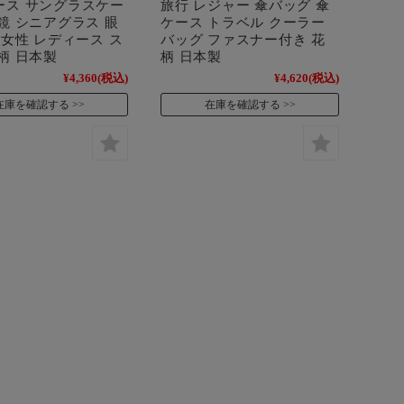
ース サングラスケー
旅行 レジャー 傘バッグ 傘
鏡 シニアグラス 眼
ケース トラベル クーラー
 女性 レディース ス
バッグ ファスナー付き 花
柄 日本製
柄 日本製
¥4,360
(税込)
¥4,620
(税込)
在庫を確認する
在庫を確認する