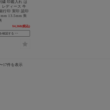
刺繍 印鑑入れ は
 レディース 牛
 銀行印 実印 認印
2mm 13.5mm 朱
柄
¥4,360
(税込)
を確認する
件〜17件を表示