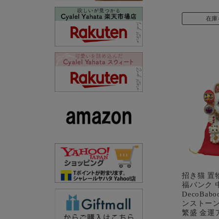
在庫
招き猫 置
福バンク 
DecoBa
ンストーン
繁盛 金運