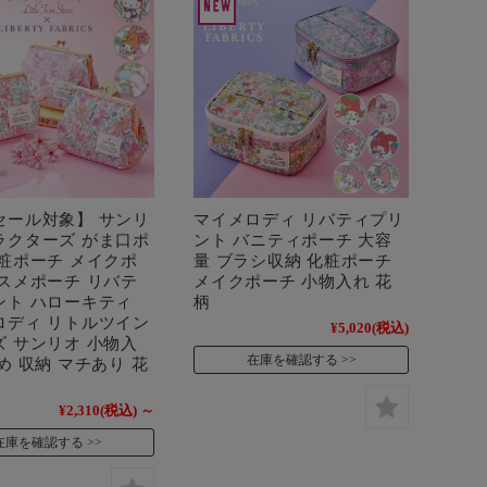
セール対象】 サンリ
マイメロディ リバティプリ
ラクターズ がま口ポ
ント バニティポーチ 大容
化粧ポーチ メイクポ
量 ブラシ収納 化粧ポーチ
コスメポーチ リバテ
メイクポーチ 小物入れ 花
ント ハローキティ
柄
ロディ リトルツイン
¥5,020
(税込)
ズ サンリオ 小物入
在庫を確認する
め 収納 マチあり 花
¥2,310
(税込)
～
在庫を確認する