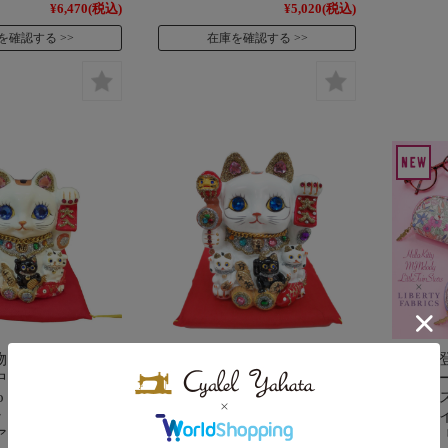
¥6,470
(税込)
¥5,020
(税込)
を確認する
在庫を確認する
物 貯金箱 親子招
招き猫 置物 貯金箱 親子招
【新柄
中サイズ
福バンク 大サイズ
ラクタ
boo キラキラ ライ
DecoBaboo キラキラ ライ
ネケー
 開店祝い 商売
ンストーン 開店祝い 商売
トルツ
アップ まねきね
繁盛 金運アップ まねきね
ロディ