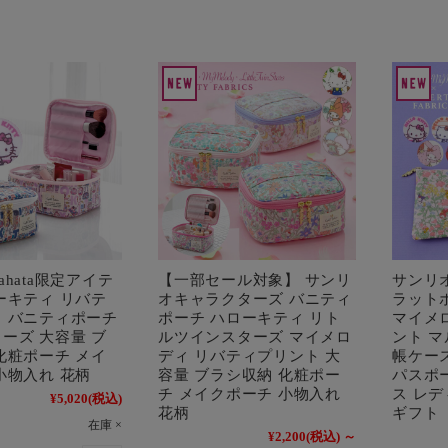
 Yahata限定アイテ
【一部セール対象】 サンリ
サンリ
ーキティ リバテ
オキャラクターズ バニティ
ラット
 バニティポーチ
ポーチ ハローキティ リト
マイメ
ーズ 大容量 ブ
ルツインスターズ マイメロ
ント 
化粧ポーチ メイ
ディ リバティプリント 大
帳ケー
小物入れ 花柄
容量 ブラシ収納 化粧ポー
パスポ
チ メイクポーチ 小物入れ
ス レ
¥5,020
(税込)
花柄
ギフト
在庫 ×
¥2,200
(税込)
～