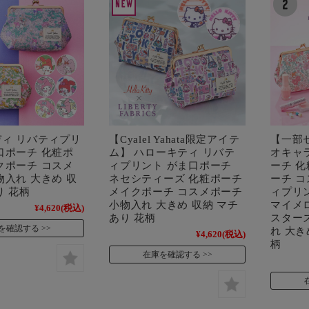
ィ リバティプリ
【Cyalel Yahata限定アイテ
【一部
口ポーチ 化粧ポ
ム】 ハローキティ リバテ
オキャ
クポーチ コスメ
ィプリント がま口ポーチ
ーチ 
物入れ 大きめ 収
ネセシティーズ 化粧ポーチ
ーチ 
り 花柄
メイクポーチ コスメポーチ
ィプリ
小物入れ 大きめ 収納 マチ
マイメ
¥4,620
(税込)
あり 花柄
スター
を確認する
れ 大き
¥4,620
(税込)
柄
在庫を確認する