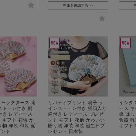
在庫を確認する
ャラクターズ 扇
リバティプリント 扇子 ラ
イシダ
ストーン付き 桐
インストーン付き 桐箱入り
ース キ
付き レディース
袋付き レディース プレゼ
箸 はし
 ギフト 花柄 か
ント ギフト 花柄 かわいい
食器 雑
り物 洋装 和装 誕
贈り物 洋装 和装 誕生日プ
ギフト 
ゼント
レゼント 日本製