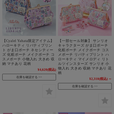
【Cyalel Yahata限定アイテム】
【一部セール対象】 サンリオ
ハローキティ リバティプリン
キャラクターズ がま口ポーチ
ト がま口ポーチ ネセシティー
化粧ポーチ メイクポーチ コス
ズ 化粧ポーチ メイクポーチ コ
メポーチ リバティプリント ハ
スメポーチ 小物入れ 大きめ 収
ローキティ マイメロディ リト
納 マチあり 花柄
ルツインスターズ サンリオ 小
物入れ 大きめ 収納 マチあり 花
¥4,620
(税込)
柄
在庫を確認する
¥2,310
(税込)
～
在庫を確認する