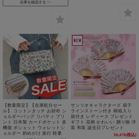
在庫を確認する
【数量限定】【在庫処分セー
サンリオキャラクターズ 扇子
ル】 コットンタッチ お財布 シ
ラインストーン付き 桐箱入り
ョルダーバッグ リバティ プリ
袋付き レディース プレゼント
ント 日本製 カードポケット 多
ギフト 花柄 かわいい 贈り物 洋
機能 ポシェット ウォレットシ
装 和装 誕生日プレゼント
ョルダー 斜めがけ 旅行 軽量
¥6,470
(税込)