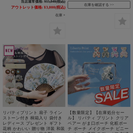
当店通常価格:
¥15,840
(税込)
在庫を確認する
アウトレット価格:
¥3,000
(税込)
在庫 ×
リバティプリント 扇子 ライン
【数量限定】【在庫処分セー
ストーン付き 桐箱入り 袋付き
ル】 リバティ プリント クリア
レディース プレゼント ギフト
ベアー がま口ポーチ 化粧ポー
花柄 かわいい 贈り物 洋装 和装
チ ポーチ メイクポーチ ビニー