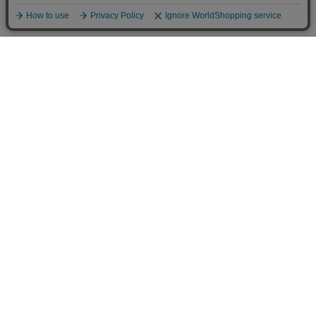
Infomation
ご利用案内
お支払方法について
お支払方法
クレジットカード払い・コンビニ払い(番号端末式)・代金引換・銀行振
込・PayPay（オンライン決済）・au PAY（ネット支払い）・後払い決済
をご用意しております。
お客様のご希望に合わせて各種ご利用ください。
※当店は安心してお買い物をしていただけるように3Dセキュアを導入し
ております。詳しくはこちらから。