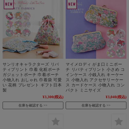
サンリオキャラクターズ リバ
マイメロディ がま口ミニポー
ティプリント 巾着 化粧ポーチ
チ リバティプリント 小さめ コ
ガジェットポーチ 巾着ポーチ
インケース 小銭入れ キーケー
小物入れ おしゃれ 巾着袋 可愛
ス 小物入れ アクセサリーケー
い 花柄 プレゼント ギフト日本
ス カードケース 小物入れ コン
製
パクト ミニサイズ
¥3,300
(税込)
¥3,040
(税込)
在庫を確認する
在庫を確認する