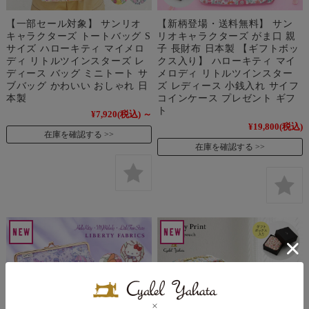
【一部セール対象】 サンリオ
【新柄登場・送料無料】 サン
キャラクターズ トートバッグ S
リオキャラクターズ がま口 親
サイズ ハローキティ マイメロ
子 長財布 日本製 【ギフトボッ
ディ リトルツインスターズ レ
クス入り】 ハローキティ マイ
ディース バッグ ミニトート サ
メロディ リトルツインスター
ブバッグ かわいい おしゃれ 日
ズ レディース 小銭入れ サイフ
本製
コインケース プレゼント ギフ
ト
¥7,920
(税込)
～
¥19,800
(税込)
在庫を確認する
在庫を確認する