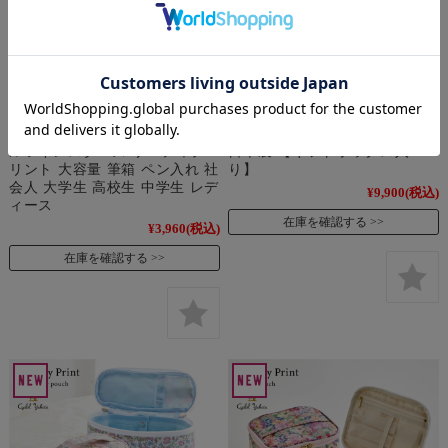
【新柄登場】 サンリオキャラ
【ノベルティ付き】 プレミア
クターズ がま口 ペンケース ハ
ム リバティプリント スクエア
ローキティ マイメロディ リト
化粧ポーチ 自立 多機能 ポーチ
ルツインスターズ リバティプ
日本製 【ギフトボックス入
リント 大容量 筆箱 ペン入れ 社
り】
会人 大学生 高校生 中学生 レデ
¥9,900
(税込)
ィース
在庫を確認する
¥3,960
(税込)
在庫を確認する