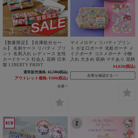
【数量限定】【在庫処分セー
マイメロディ リバティプリン
ル】 名刺ケース リバティ プリ
ト がま口ポーチ 化粧ポーチ メ
ント 名刺入れ レディース 女性
イクポーチ コスメポーチ 小物
カードケース 社会人 花柄 日本
入れ 大きめ 収納 マチあり 花柄
製 LIBERTY PRINT
¥4,620
(税込)
通常販売価格:
¥2,780
(税込)
在庫を確認する
アウトレット価格:
¥300
(税込)
在庫 ×