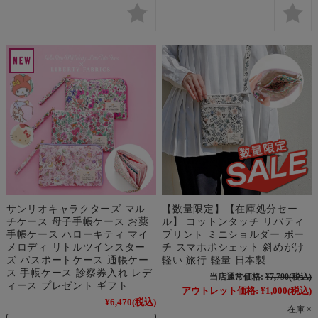
サンリオキャラクターズ マル
【数量限定】【在庫処分セー
チケース 母子手帳ケース お薬
ル】 コットンタッチ リバティ
手帳ケース ハローキティ マイ
プリント ミニショルダー ポー
メロディ リトルツインスター
チ スマホポシェット 斜めがけ
ズ パスポートケース 通帳ケー
軽い 旅行 軽量 日本製
ス 手帳ケース 診察券入れ レデ
当店通常価格:
¥7,790
(税込)
ィース プレゼント ギフト
アウトレット価格:
¥1,000
(税込)
¥6,470
(税込)
在庫 ×