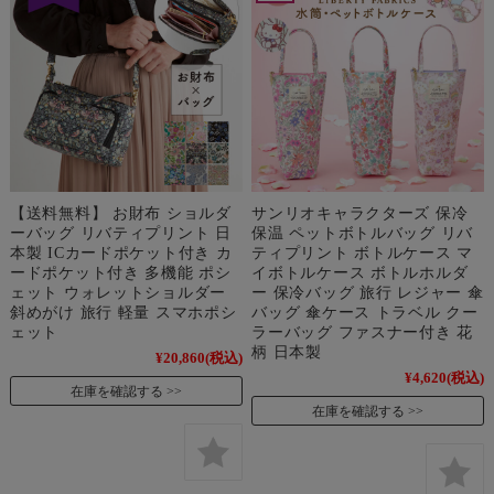
【送料無料】 お財布 ショルダ
サンリオキャラクターズ 保冷
ーバッグ リバティプリント 日
保温 ペットボトルバッグ リバ
本製 ICカードポケット付き カ
ティプリント ボトルケース マ
ードポケット付き 多機能 ポシ
イボトルケース ボトルホルダ
ェット ウォレットショルダー
ー 保冷バッグ 旅行 レジャー 傘
斜めがけ 旅行 軽量 スマホポシ
バッグ 傘ケース トラベル クー
ェット
ラーバッグ ファスナー付き 花
柄 日本製
¥20,860
(税込)
¥4,620
(税込)
在庫を確認する
在庫を確認する