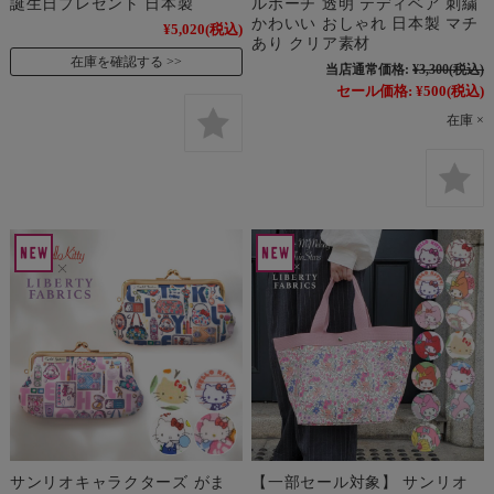
誕生日プレゼント 日本製
ルポーチ 透明 テディベア 刺繍
かわいい おしゃれ 日本製 マチ
¥5,020
(税込)
あり クリア素材
在庫を確認する
当店通常価格:
¥3,300
(税込)
セール価格:
¥500
(税込)
在庫 ×
サンリオキャラクターズ がま
【一部セール対象】 サンリオ