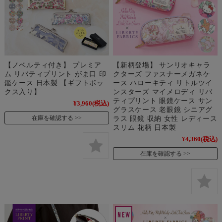
【ノベルティ付き】 プレミア
【新柄登場】 サンリオキャラ
ム リバティプリント がま口 印
クターズ ファスナーメガネケ
鑑ケース 日本製 【ギフトボッ
ース ハローキティ リトルツイ
クス入り】
ンスターズ マイメロディ リバ
ティプリント 眼鏡ケース サン
¥3,960
(税込)
グラスケース 老眼鏡 シニアグ
ラス 眼鏡 収納 女性 レディース
在庫を確認する
スリム 花柄 日本製
¥4,360
(税込)
在庫を確認する