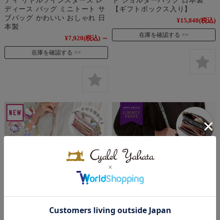
ディース バッグ ミニトート サ
【ギフトボックス入り】
ブバッグ かわいい おしゃれ 日
¥15,840
(税込)
本製
在庫を確認する
¥7,920
(税込)
～
在庫を確認する
【送料無料】 サンリオキャラ
【送料無料】 お財布 ショルダ