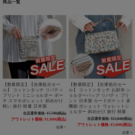
商品一覧
【数量限定】【在庫処分セー
【数量限定】【在庫処分セー
ル】 コットンタッチ リバティ
ル】 コットンタッチ お財布 シ
プリント ミニショルダー ポー
ョルダーバッグ リバティ プリ
チ スマホポシェット 斜めがけ
ント 日本製 カードポケット 多
軽い 旅行 軽量 日本製
機能 ポシェット ウォレットシ
ョルダー 斜めがけ 旅行 軽量
当店通常価格:
¥7,790
(税込)
当店通常価格:
¥15,840
(税込)
アウトレット価格:
¥1,000
(税込)
アウトレット価格:
¥3,000
(税込)
在庫 ×
在庫 ×