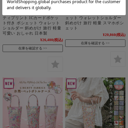
クターズ お財布ショルダーバ
ーバッグ リバティプリント 日
ッグ ハローキティ マイメロデ
本製 ICカードポケット付き カ
ィ リトルツインスターズ リバ
ードポケット付き 多機能 ポシ
ティプリント ICカードポケッ
ェット ウォレットショルダー
ト付き ポシェット ウォレット
斜めがけ 旅行 軽量 スマホポシ
ショルダー 斜めがけ 旅行 軽量
ェット
可愛い おしゃれ 日本製
¥20,860
(税込)
¥26,400
(税込)
在庫を確認する
在庫を確認する