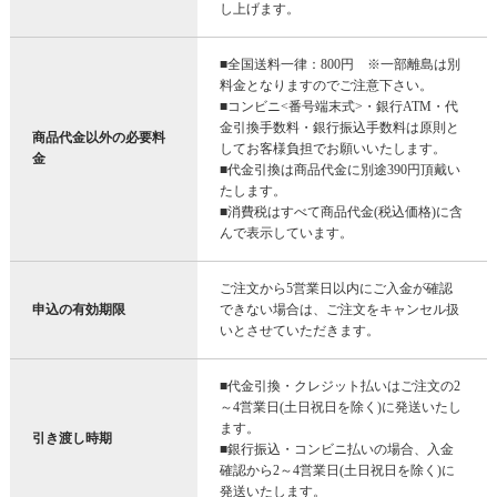
し上げます。
■全国送料一律：800円 ※一部離島は別
料金となりますのでご注意下さい。
■コンビニ<番号端末式>・銀行ATM・代
金引換手数料・銀行振込手数料は原則と
商品代金以外の必要料
してお客様負担でお願いいたします。
金
■代金引換は商品代金に別途390円頂戴い
たします。
■消費税はすべて商品代金(税込価格)に含
んで表示しています。
ご注文から5営業日以内にご入金が確認
申込の有効期限
できない場合は、ご注文をキャンセル扱
いとさせていただきます。
■代金引換・クレジット払いはご注文の2
～4営業日(土日祝日を除く)に発送いたし
ます。
引き渡し時期
■銀行振込・コンビニ払いの場合、入金
確認から2～4営業日(土日祝日を除く)に
発送いたします。