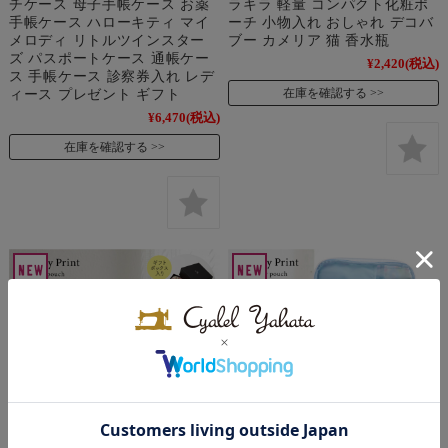
チケース 母子手帳ケース お薬
ラキラ 軽量 コンパクト化粧ポ
手帳ケース ハローキティ マイ
ーチ 小物入れ おしゃれ デコバ
メロディ リトルツインスター
ブー カメリア 猫 香水瓶
ズ パスポートケース 通帳ケー
¥2,420
(税込)
ス 手帳ケース 診察券入れ レデ
ィース プレゼント ギフト
在庫を確認する
¥6,470
(税込)
在庫を確認する