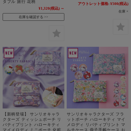
タブル 旅行 花柄
アウトレット価格:
¥500
(税込)
¥1,320
(税込)
～
在庫 ×
在庫を確認する
【新柄登場】 サンリオキャラ
サンリオキャラクターズ フラ
クターズ ティッシュポーチ リ
ットポーチ ハローキティ マイ
バティプリント ハローキティ
メロディ リバティプリント マ
マイメロディ ミニポーチ 化粧
ルチケース 母子手帳ケース お