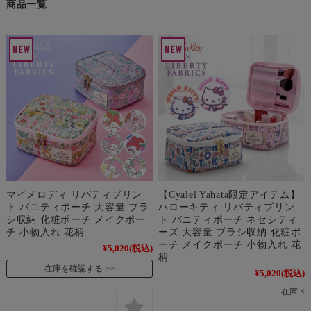
商品一覧
マイメロディ リバティプリン
【Cyalel Yahata限定アイテム】
ト バニティポーチ 大容量 ブラ
ハローキティ リバティプリン
シ収納 化粧ポーチ メイクポー
ト バニティポーチ ネセシティ
チ 小物入れ 花柄
ーズ 大容量 ブラシ収納 化粧ポ
ーチ メイクポーチ 小物入れ 花
¥5,020
(税込)
柄
在庫を確認する
¥5,020
(税込)
在庫 ×