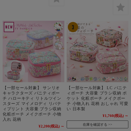
【一部セール対象】 サンリオ
【一部セール対象】 LC バニテ
キャラクターズ バニティポー
ィポーチ 大容量 ブラシ収納 ポ
チ ハローキティ リトルツイン
ケット 化粧ポーチ メイクポー
スターズ マイメロディ リバテ
チ 小物入れ 花柄 おしゃれ 可愛
ィプリント 大容量 ブラシ収納
い 日本製
化粧ポーチ メイクポーチ 小物
¥1,760
(税込)
～
入れ 花柄
在庫を確認する
¥2,200
(税込)
～