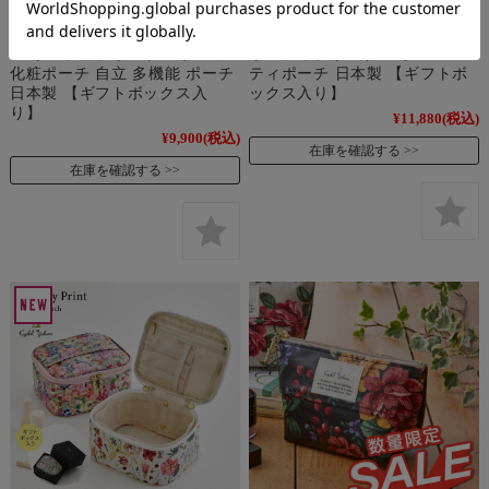
【ノベルティ付き】 プレミア
【ノベルティ付き】プレミアム
ム リバティプリント スクエア
リバティプリント スリムバニ
化粧ポーチ 自立 多機能 ポーチ
ティポーチ 日本製 【ギフトボ
日本製 【ギフトボックス入
ックス入り】
り】
¥11,880
(税込)
¥9,900
(税込)
在庫を確認する
在庫を確認する