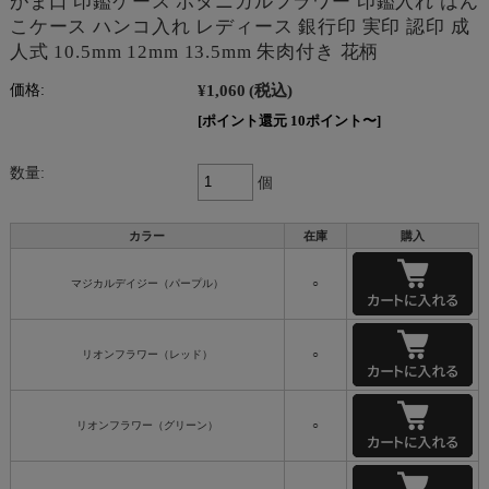
がま口 印鑑ケース ボタニカルフラワー 印鑑入れ はん
こケース ハンコ入れ レディース 銀行印 実印 認印 成
人式 10.5mm 12mm 13.5mm 朱肉付き 花柄
¥1,060
(税込)
価格:
[ポイント還元 10ポイント〜]
数量:
個
カラー
在庫
購入
マジカルデイジー（パープル）
○
リオンフラワー（レッド）
○
リオンフラワー（グリーン）
○