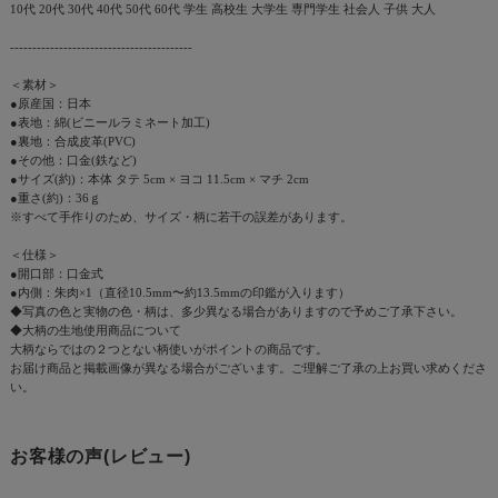
10代 20代 30代 40代 50代 60代 学生 高校生 大学生 専門学生 社会人 子供 大人
-----------------------------------------
＜素材＞
●原産国：日本
●表地：綿(ビニールラミネート加工)
●裏地：合成皮革(PVC)
●その他：口金(鉄など)
●サイズ(約)：本体 タテ 5cm × ヨコ 11.5cm × マチ 2cm
●重さ(約)：36ｇ
※すべて手作りのため、サイズ・柄に若干の誤差があります。
＜仕様＞
●開口部：口金式
●内側：朱肉×1（直径10.5mm〜約13.5mmの印鑑が入ります）
◆写真の色と実物の色・柄は、多少異なる場合がありますので予めご了承下さい。
◆大柄の生地使用商品について
大柄ならではの２つとない柄使いがポイントの商品です。
お届け商品と掲載画像が異なる場合がございます。ご理解ご了承の上お買い求めくださ
い。
お客様の声(レビュー)