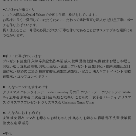
■こだわった物づくり
こちらの商品はCyalel Yahataで企画し生産、検品をしています。
お客様に長くご愛用していただくためにこだわって経験豊富な職人が1点1点丁寧にポー
チを作り上げています。
長く使えること、修理の必要が少ない丁寧な作りであることはサステナブルな選択にも
つながります。
-----------------------------------------
■ギフトに喜ばれています
プレゼント 誕生日 入学 卒業記念品 卒業 成人 就職 受検 就活 転職 婚活 お返し 御返し
お祝い返し 返礼品 御礼 お礼 出産祝い 誕生日プレゼント 誕生日祝い 婚約 結婚記念日
結婚祝い 結婚式 二次会 披露宴御祝 結婚式 結婚祝い 記念日 法人ギフト イベント 御祝
退職祝い ゴルフコンペ ギフト
■こんなシーンにおすすめです
クリスマス バレンタインデー valentine's day 母の日 ホワイトデー ホワイトデイ White
Day 忘年会 新年会 二次会 送別会 転勤 ひな祭り こどもの日 女子会 パーティ クリスマ
ス クリスマスプレゼント クリスマス会 Christmas Xmas X'mas
■こんな方におすすめです
友達 彼女 親友 ママ友 お母さん お姉ちゃん 妹 奥さん お嫁さん 職場 部下 先輩 後輩 同
僚 女友達 母 義母
■年代