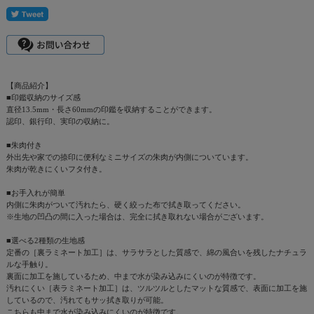
【商品紹介】
■印鑑収納のサイズ感
直径13.5mm・長さ60mmの印鑑を収納することができます。
認印、銀行印、実印の収納に。
■朱肉付き
外出先や家での捺印に便利なミニサイズの朱肉が内側についています。
朱肉が乾きにくいフタ付き。
■お手入れが簡単
内側に朱肉がついて汚れたら、硬く絞った布で拭き取ってください。
※生地の凹凸の間に入った場合は、完全に拭き取れない場合がございます。
■選べる2種類の生地感
定番の［裏ラミネート加工］は、サラサラとした質感で、綿の風合いを残したナチュラ
ルな手触り。
裏面に加工を施しているため、中まで水が染み込みにくいのが特徴です。
汚れにくい［表ラミネート加工］は、ツルツルとしたマットな質感で、表面に加工を施
しているので、汚れてもサッ拭き取りが可能。
こちらも中まで水が染み込みにくいのが特徴です。