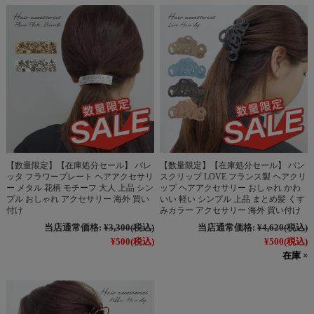
【数量限定】【在庫処分セール】 バレ
【数量限定】【在庫処分セール】 バン
ッタ フラワープレート ヘアアクセサリ
スクリップ LOVE フランス製 ヘアクリ
ー メタル 花柄 モチーフ 大人 上品 シン
ップ ヘアアクセサリー おしゃれ かわ
プル おしゃれ アクセサリー 海外 買い
いい 軽い シンプル 上品 まとめ髪 くす
付け
みカラー アクセサリー 海外 買い付け
当店通常価格:
¥3,300
(税込)
当店通常価格:
¥4,620
(税込)
¥500
(税込)
¥500
(税込)
在庫 ×