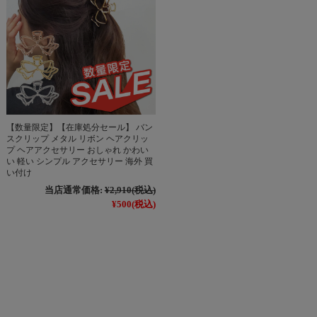
【数量限定】【在庫処分セール】 バン
スクリップ メタル リボン ヘアクリッ
プ ヘアアクセサリー おしゃれ かわい
い 軽い シンプル アクセサリー 海外 買
い付け
当店通常価格:
¥2,910
(税込)
¥500
(税込)