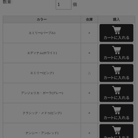
数量:
個
カラー
在庫
購入
エミリー(パープル)
○
エディナム(ホワイト)
○
エミリー(ピンク)
△
アンジェリカ・ガーラ(グレー)
○
クラシック・メドゥ(ピンク)
○
ナンシー・アン(レッド)
○