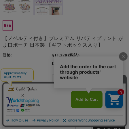
【ノベルティ付き】プレミアム リバティプリント が
ま口ポーチ 日本製 【ギフトボックス入り】
¥11,220
(税込)
価格:
[ポイント還元 112ポイント〜]
数量:
個
カラー
在庫
購入
エミリー(パープル)
○
エディナム(ホワイト)
○