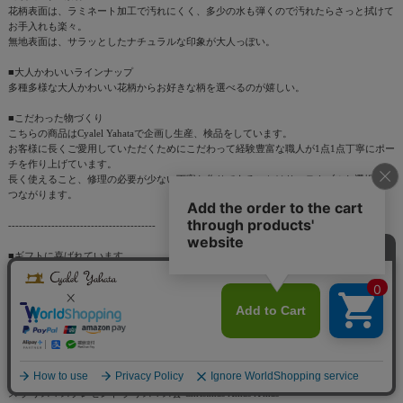
花柄表面は、ラミネート加工で汚れにくく、多少の水も弾くので汚れたらさっと拭けて
お手入れも楽々。
無地表面は、サラッとしたナチュラルな印象が大人っぽい。
■大人かわいいラインナップ
多種多様な大人かわいい花柄からお好きな柄を選べるのが嬉しい。
■こだわった物づくり
こちらの商品はCyalel Yahataで企画し生産、検品をしています。
お客様に長くご愛用していただくためにこだわって経験豊富な職人が1点1点丁寧にポー
チを作り上げています。
長く使えること、修理の必要が少ない丁寧な作りであることはサステナブルな選択にも
つながります。
-----------------------------------------
■ギフトに喜ばれています
プレゼント 誕生日 入学 卒業記念品 卒業 成人 就職 受検 就活 転職 婚活 お返し 御返し
お祝い返し 返礼品 御礼 お礼 出産祝い 誕生日プレゼント 誕生日祝い 婚約 結婚記念日
結婚祝い 結婚式 二次会 披露宴御祝 結婚式 結婚祝い 記念日 法人ギフト イベント 御祝
退職祝い ゴルフコンペ ギフト
■こんなシーンにおすすめです
クリスマス バレンタインデー valentine's day 母の日 ホワイトデー ホワイトデイ White
Day 忘年会 新年会 二次会 送別会 転勤 ひな祭り こどもの日 女子会 パーティ クリスマ
ス クリスマスプレゼント クリスマス会 Christmas Xmas X'mas