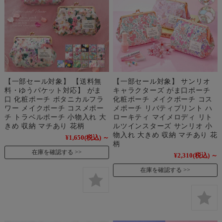
【一部セール対象】 【送料無
【一部セール対象】 サンリオ
料・ゆうパケット対応】 がま
キャラクターズ がま口ポーチ
口 化粧ポーチ ボタニカルフラ
化粧ポーチ メイクポーチ コス
ワー メイクポーチ コスメポー
メポーチ リバティプリント ハ
チ トラベルポーチ 小物入れ 大
ローキティ マイメロディ リト
きめ 収納 マチあり 花柄
ルツインスターズ サンリオ 小
物入れ 大きめ 収納 マチあり 花
¥1,650
(税込)
～
柄
在庫を確認する
¥2,310
(税込)
～
在庫を確認する