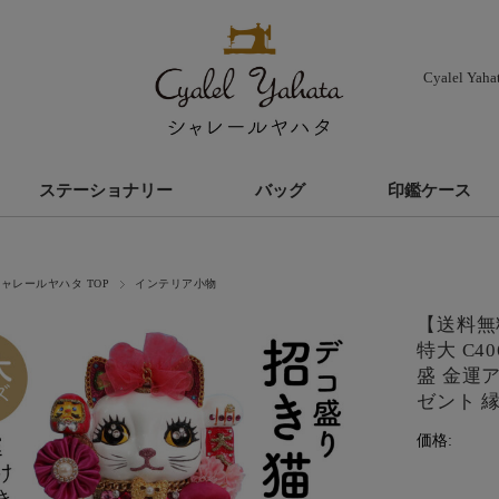
Cyalel Ya
ステーショナリー
バッグ
印鑑ケース
ャレールヤハタ TOP
インテリア小物
【送料無
特大 C4
盛 金運
ゼント 
価格: