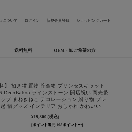
hataについて
ログイン
新規会員登録
ショッピングカート
送料無料
OEM・卸ご希望の方
料】 招き猫 置物 貯金箱 プリンセスキャット
06 DecoBaboo ラインストーン 開店祝い 商売繁
アップ まねきねこ デコレーション 贈り物 プレ
縁起 猫グッズ インテリア おしゃれ かわいい
¥19,800
(税込)
[ポイント還元 198ポイント〜]