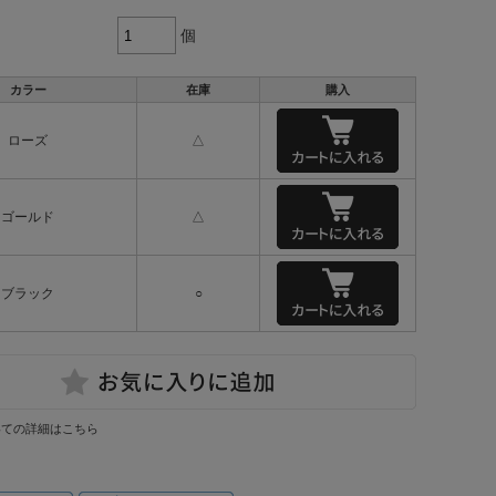
個
カラー
在庫
購入
ローズ
△
ゴールド
△
ブラック
○
いての詳細はこちら