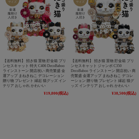
【送料無料】 招き猫 置物 貯金箱 プリ
【送料無料】 招き猫 置物 貯金箱 プリ
ンセスキャット 特大 C406 DecoBaboo
ンセスキャット ジャンボ C350
ラインストーン 開店祝い 商売繁盛 金
DecoBaboo ラインストーン 開店祝い 商
運アップ まねきねこ デコレーション
売繁盛 金運アップ まねきねこ デコレ
贈り物 プレゼント 縁起 猫グッズ イン
ーション 贈り物 プレゼント 縁起 猫グ
テリア おしゃれ かわいい
ッズ インテリア おしゃれ かわいい
¥19,800
(税込)
¥38,500
(税込)