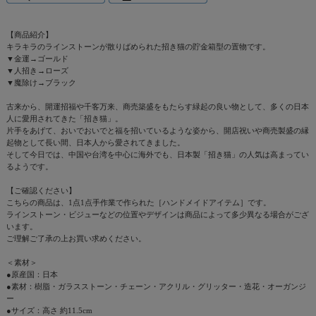
【商品紹介】
キラキラのラインストーンが散りばめられた招き猫の貯金箱型の置物です。
▼金運→ゴールド
▼人招き→ローズ
▼魔除け→ブラック
古来から、開運招福や千客万来、商売築盛をもたらす緑起の良い物として、多くの日本
人に愛用されてきた「招き猫」。
片手をあげて、おいでおいでと福を招いているような姿から、開店祝いや商売製盛の縁
起物として長い間、日本人から愛されてきました。
そして今日では、中国や台湾を中心に海外でも、日本製「招き猫」の人気は高まってい
るようです。
【ご確認ください】
こちらの商品は、1点1点手作業で作られた［ハンドメイドアイテム］です。
ラインストーン・ビジューなどの位置やデザインは商品によって多少異なる場合がござ
います。
ご理解ご了承の上お買い求めください。
＜素材＞
●原産国：日本
●素材：樹脂・ガラスストーン・チェーン・アクリル・グリッター・造花・オーガンジ
ー
●サイズ：高さ 約11.5cm