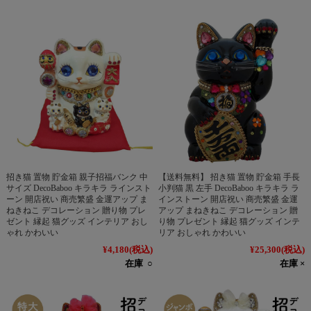
招き猫 置物 貯金箱 親子招福バンク 中
【送料無料】 招き猫 置物 貯金箱 手長
サイズ DecoBaboo キラキラ ラインスト
小判猫 黒 左手 DecoBaboo キラキラ ラ
ーン 開店祝い 商売繁盛 金運アップ ま
インストーン 開店祝い 商売繁盛 金運
ねきねこ デコレーション 贈り物 プレ
アップ まねきねこ デコレーション 贈
ゼント 縁起 猫グッズ インテリア おし
り物 プレゼント 縁起 猫グッズ インテ
ゃれ かわいい
リア おしゃれ かわいい
¥4,180
(税込)
¥25,300
(税込)
在庫 ○
在庫 ×