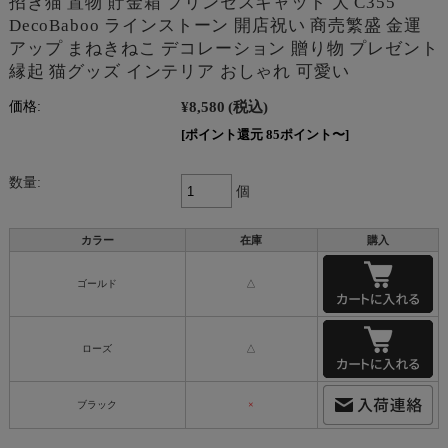
招き猫 置物 貯金箱 プリンセスキャット 大 C355
DecoBaboo ラインストーン 開店祝い 商売繁盛 金運
アップ まねきねこ デコレーション 贈り物 プレゼント
縁起 猫グッズ インテリア おしゃれ 可愛い
¥8,580
(税込)
価格:
[ポイント還元 85ポイント〜]
数量:
個
カラー
在庫
購入
ゴールド
△
ローズ
△
ブラック
×