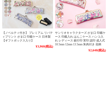
【ノベルティ付き】 プレミアム リバテ
サンリオキャラクターズ がま口 印鑑ケ
ィプリント がま口 印鑑ケース 日本製
ース 印鑑入れ はんこケース ハンコ入
【ギフトボックス入り】
れ レディース 銀行印 実印 認印 成人式
10.5mm 12mm 13.5mm 朱肉付き 花柄
¥3,960
(税込)
¥2,640
(税込)