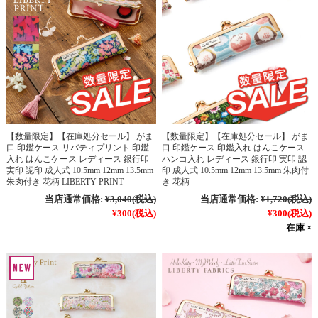
【数量限定】【在庫処分セール】 がま
【数量限定】【在庫処分セール】 がま
口 印鑑ケース リバティプリント 印鑑
口 印鑑ケース 印鑑入れ はんこケース
入れ はんこケース レディース 銀行印
ハンコ入れ レディース 銀行印 実印 認
実印 認印 成人式 10.5mm 12mm 13.5mm
印 成人式 10.5mm 12mm 13.5mm 朱肉付
朱肉付き 花柄 LIBERTY PRINT
き 花柄
当店通常価格:
¥3,040
(税込)
当店通常価格:
¥1,720
(税込)
¥300
(税込)
¥300
(税込)
在庫 ×