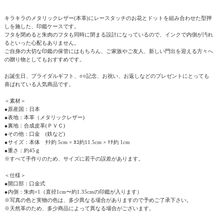
キラキラのメタリックレザー(本革)にレースタッチのお花とドットを組み合わせた型押
しを施した、印鑑ケースです。
フタを閉めると朱肉のフタも同時に閉まる設計になっているので、インクで内側が汚れ
るといった心配もありません。
ご自身の大切な印鑑の保管にはもちろん、ご家族やご友人、新しい門出を迎える方々へ
の贈り物としてもおすすめです。
お誕生日、ブライダルギフト、○○記念、お祝い、お返しなどのプレゼントにとっても
喜ばれている人気商品です。
＜素材＞
●原産国：日本
●表地：本革（メタリックレザー)
●裏地：合成皮革(ＰＶＣ)
●その他：口金 (鉄など)
●サイズ：本体 ﾀﾃ約 5cm × ﾖｺ約11.5cm × ﾏﾁ約 1cm
●重さ：約45ｇ
※すべて手作りのため、サイズに若干の誤差があります。
＜仕様＞
●開口部：口金式
●内側：朱肉×1（直径1cm〜約1.35cmの印鑑が入ります）
※写真の色と実物の色は、多少異なる場合がありますので予めご了承下さい。
※天然革のため、多少商品によって異なる場合がございます。