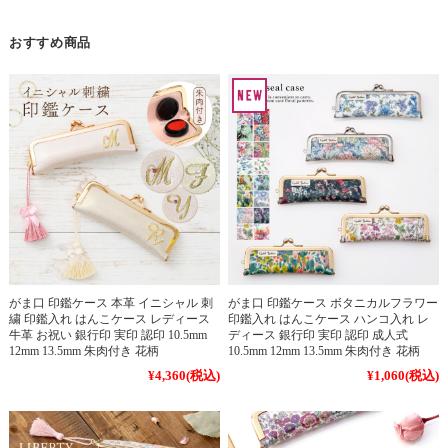
おすすめ商品
がま口 印鑑ケース 本革 イニシャル 刺
がま口 印鑑ケース ボタニカルフラワー
繍 印鑑入れ はんこケース レディース
印鑑入れ はんこケース ハンコ入れ レ
牛革 お祝い 銀行印 実印 認印 10.5mm
ディース 銀行印 実印 認印 成人式
12mm 13.5mm 朱肉付き 花柄
10.5mm 12mm 13.5mm 朱肉付き 花柄
¥4,360
(税込)
¥1,060
(税込)