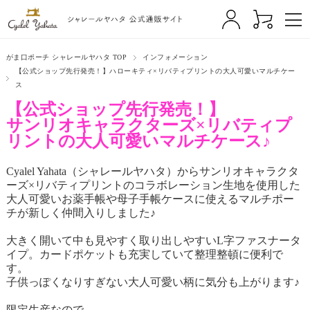
がま口ポーチ シャレールヤハタ TOP
インフォメーション
【公式ショップ先行発売！】ハローキティ×リバティプリントの大人可愛いマルチケー
ス
【公式ショップ先行発売！】
サンリオキャラクターズ×リバティプ
リントの
大人可愛いマルチケース♪
Cyalel Yahata（シャレールヤハタ）からサンリオキャラクタ
ーズ×リバティプリントのコラボレーション生地を使用した
大人可愛いお薬手帳や母子手帳ケースに使えるマルチポー
チが新しく仲間入りしました♪
大きく開いて中も見やすく取り出しやすいL字ファスナータ
イプ。カードポケットも充実していて整理整頓に便利で
す。
子供っぽくなりすぎない大人可愛い柄に気分も上がります♪
限定生産なので