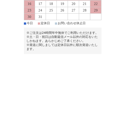
16
17
18
19
20
21
22
23
24
25
26
27
28
29
30
31
■
■
■
今日
定休日
お問い合わせ休止日
※ご注文は24時間年中無休でご利用いただけます。
※土・日・祝日は自動返信メール以外の対応をいた
しかねます。あらかじめご了承ください。
※発送に関しましては定休日以外に順次発送いたし
ます。